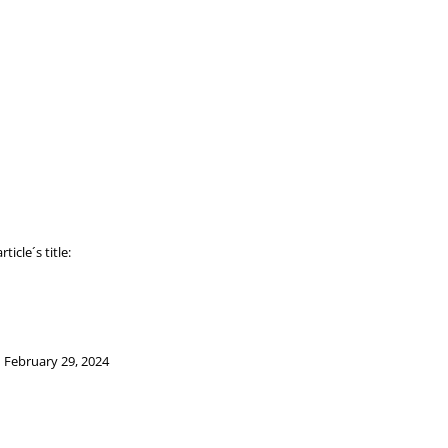
icle´s title:
.
February 29, 2024