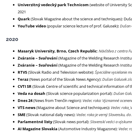
Univerzitný vedecký park Technicom
(website of University S
2021
Quark
(Slovak Magazine about the science and techniques): Duš
YouTube video
(popular science lecture of prof. Galusek)
:
Dušan 
2020
Masaryk University, Brno, Czech Republic
:
Návštěva z centra F
Zváranie – Svařování
(Magazine of the Welding Research Institu
Zváranie – Svařování
(Magazine of the Welding Research Institu
RTVS
(Slovak Radio and Television website):
Špeciálne vysielanie 
Teraz
(News portal of the Slovak News Agency):
Dušan Galusek zís
CVTI SR
(Slovak Centre of scientific and technical information of 
Veda na dosah
(Slovak science popularization portal):
Dušan Galu
Dnes 24
(News from Trenčín region):
Vedec roka: Významné ocenenie 
VTS news
(Magazine about Science and techniques)
:
Vedec roka_
SME
(Slovak national daily news):
Vedec roka je verný Slovensku, do
Parlamentné listy
(Slovak news portal):
Slovenskí vedci a výskumn
AI Magazine Slovakia
(Automotive Industry Magazone):
Vedec r