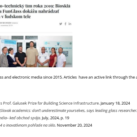
nd electronic media since 2015. Articles have an active link through the art
 Prof. Galusek Prize f
or B
uilding Science Infrastructure
. January 18, 2024
Slovak academics: don’t underestimate yourselves, says leading glass researcher
India– keď obchod spája
.
July, 2024, p. 19
4 o inovatívnom pohľade na sklo
.
November 20, 2024