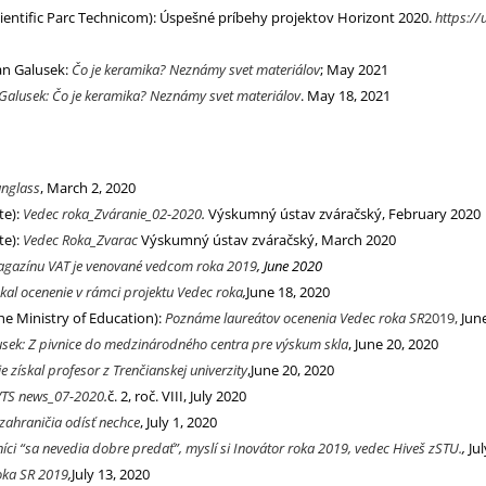
cientific Parc Technicom): Úspešné príbehy projektov Horizont 2020.
https:/
an Galusek:
Čo je keramika? Neznámy svet materiálov
; May 2021
Galusek: Čo je keramika? Neznámy svet materiálov
. May 18, 2021
unglass
, March 2, 2020
te):
Vedec roka_Zváranie_02-2020
.
Výskumný ústav zváračský, February 2020
te):
Vedec Roka_Zvarac
Výskumný ústav zváračský, March 2020
magazínu VAT je venované vedcom roka 2019
, June 2020
kal ocenenie v rámci projektu Vedec roka
,
June 18, 2020
the Ministry of Education):
Poznáme laureátov ocenenia Vedec roka SR
2019,
Jun
sek: Z pivnice do medzinárodného centra pre výskum skla
, June 20, 2020
získal profesor z Trenčianskej univerzity
,
June 20, 2020
VTS news_07-2020
.
č. 2, roč. VIII, July 2020
 zahraničia odísť nechce
, July 1, 2020
íci “sa nevedia dobre predať”, myslí si Inovátor roka 2019, vedec Hiveš zSTU.
,
Ju
oka SR 2019
,
July 13, 2020