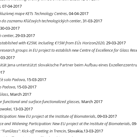
a
,
07-04-2017
xkluzívnej mape KETs Technology Centres
, 04-04-2017
la do zoznamu Kľúčových technologických centier
, 31-03-2017
30-03-2017
 centier
, 29-03-2017
 established with €25M, including €15M from EU´s Horizon2020,
29-03-2017
search groups in EU project to establish new Centre of Excellence for Glass Rese
-03-2017
sität Jena unterstützt slovakische Partner beim Aufbau eines Exzellenzzentr
017
 c´è solo Padova
, 15-03-2017
olo Padova
, 15-03-2017
Glass
, March 2017
or functional and surface-functionalized glasses,
March 2017
lowakei
, 13-03-2017
cipation: New EU project at the Institute of Biomaterials
, 09-03-2017
e and Widening Participation: New EU project at the Institute of Biomaterials
, 0
“FunGlass”: Kick-off meeting in Trencin
, Slovakia,13-03-2017