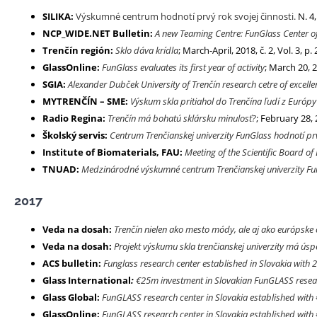
SILIKA:
Výskumné centrum hodnotí prvý rok svojej činnosti.
N. 4,
NCP_WIDE.NET Bulletin:
A new Teaming Centre: FunGlass Center of 
Trenčín región:
Sklo dáva krídla
; March-April, 2018, č. 2, Vol. 3, p. 
GlassOnline:
FunGlass evaluates its first year of activity
; March 20, 
SGIA:
Alexander Dubček University of Trenčín research cetre of excellenc
MYTRENČÍN – SME:
Výskum skla pritiahol do Trenčína ľudí z Európ
Radio Regina:
Trenčín má bohatú sklársku minulosť?
; February 28,
Školský servis:
Centrum Trenčianskej univerzity FunGlass hodnotí prv
Institute of Biomaterials, FAU:
Meeting of the Scientific Board o
TNUAD:
Medzinárodné výskumné centrum Trenčianskej univerzity FunG
2017
Veda na dosah:
Trenčín nielen ako mesto módy, ale aj ako európske
Veda na dosah:
Projekt výskumu skla trenčianskej univerzity má ús
ACS bulletin:
Funglass research center established in Slovakia with
Glass International
:
€25m investment in Slovakian FunGLASS resea
Glass Global:
FunGLASS research center in Slovakia established wit
GlassOnline:
FunGLASS research center in Slovakia established wit