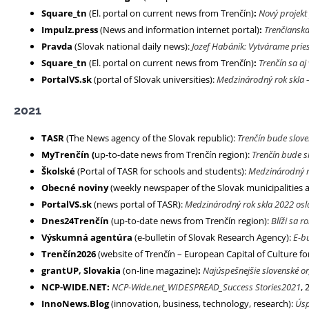
Square_tn
(El. portal on current news from Trenčín)
:
Nový projekt
Impulz.press
(
News and information internet portal
)
:
Trenčianska
Pravda
(Slovak national daily news):
Jozef Habánik: Vytvárame pries
Square_tn
(El. portal on current news from Trenčín)
:
Trenčín sa aj
PortalVS.sk
(portal of Slovak universities):
Medzinárodný rok skla –
2021
TASR
(The News agency of the Slovak republic):
Trenčín bude slov
MyTrenčín (
up-to-date news from Trenčín region):
Trenčín bude 
Školské
(Portal of TASR for schools and students):
Medzinárodný ro
Obecné noviny
(weekly newspaper of the Slovak municipalities 
PortalVS.sk
(news portal of TASR):
Medzinárodný rok skla 2022 oslá
Dnes24Trenčín
(up-to-date news from Trenčín region):
Blíži sa 
Výskumná agentúra
(e-bulletin of Slovak Research Agency):
E-bu
Trenčín2026
(website of Trenčín – European Capital of Culture fo
grantUP, Slovakia
(on-line magazine)
:
Najúspešnejšie slovenské or
NCP-WIDE.NET:
NCP-Wide.net_WIDESPREAD_Success Stories2021
, 
InnoNews.Blog
(innovation, business, technology, research):
Úsp