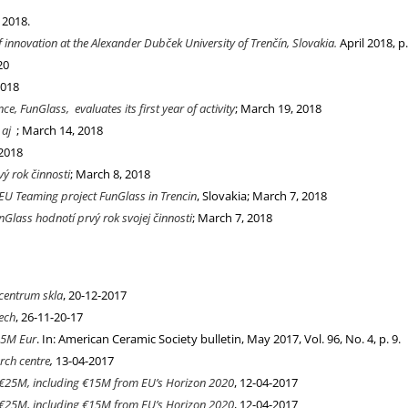
 2018.
innovation at the Alexander Dubček University of Trenčín, Slovakia.
April 2018, p
20
2018
e, FunGlass, evaluates its first year of activity
; March 19, 2018
y aj
; March 14, 2018
 2018
ý rok činnosti
; March 8, 2018
f EU Teaming project FunGlass in Trencin
, Slovakia; March 7, 2018
lass hodnotí prvý rok svojej činnosti
; March 7, 2018
 centrum skla
, 20-12-2017
pech
, 26-11-20-17
 25M Eur
. In: American Ceramic Society bulletin, May 2017, Vol. 96, No. 4, p. 9.
rch centre
,
13-04-2017
h €25M, including €15M from EU’s Horizon 2020
, 12-04-2017
h €25M, including €15M from EU’s Horizon 2020
, 12-04-2017