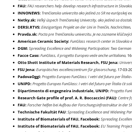
FAU:
FAU researchers help develop research infrastructure in Slovaki
INNONEWS:
Trenčianska univerzita ako jediná zo SR na európskej e
Netky.sk:
Veľký úspech Trenčianskej Univerzity, ako jediná sa dosta
DERSI.RTVS:
Einzigartiges Projekt an der Uni in Trenčín, Nachrichten
,
Pravda.sk:
Pocta pre Trenčiansku univerzitu. Je na zozname kľúčových
American Ceramic Society:
FunGlass research center in Slovakia
DGM:
Spreading Excellence and Widening Participation: Two German re
Facce Caso:
FunGlass, il progetto Europeo vede anche un’italiana,
16
Otto Shott Institute of Materials Research, FSU Jena:
U
niver
FSU Jena:
Europäisches excellenzzentrum für glasorschung
,
17-03-2
PadovaOggi:
Progetto Europeo FunGlass: I vetri del futuro per l´Italia
UNIPD:
Progetto Europeo FunGlass: I vetri del futuro per l´Italia c´è s
Dipartimento di engegneira industriale, UNIPD:
Progetto Fun
Research Gate profile of prof. A. R. Boccaccini (FAU
):
Centre f
FAU:
Forscher helfen bei Aufbau der Forschungsinfrastruktur in der S
Technische Fakultät FAU
:
Spreading Excellence and Widening Parti
Institute of Biomaterials of FAU, Facebook:
Spreading Excellenc
Institute of Biomaterials of FAU, Facebook:
EU Teaming Project 