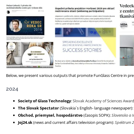
Below, we present various outputs that promote FunGlass Centre in press a
2024
Society of Glass Technology
:
Slovak Academy of Sciences Awards
The Slovak Spectator
(Slovakia´s English- language newspaper):
Obchod, priemysel, hospodárstvo
(časopis SOPK):
Slovensko a 
Joj24.sk
(news and current affairs television program):
Spektrum 2