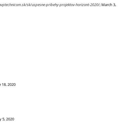
/uvptechnicom.sk/sk/uspesne-pribehy-projektov-horizont-2020
/
; March 3,
e 18, 2020
ly 5, 2020