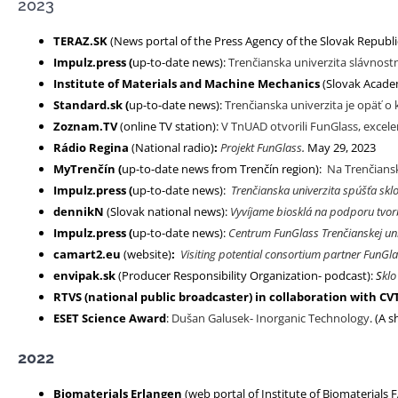
2023
TERAZ.SK
(News portal of the Press Agency of the Slovak Republi
Impulz.press
(
up-to-date news):
Trenčianska univerzita slávnost
Institute of Materials and Machine Mechanics
(Slovak Acade
Standard.sk
(
up-to-date news):
Trenčianska univerzita je opäť o
Zoznam.TV
(online TV station):
V TnUAD otvorili FunGlass, exce
Rádio Regina
(National radio)
:
Projekt FunGlass
.
May 29, 2023
MyTrenčín (
up-to-date news from Trenčín region):
Na Trenčiansk
Impulz.press
(
up-to-date news):
Trenčianska univerzita spúšťa sk
dennikN
(Slovak national news):
Vyvíjame biosklá na podporu tvorb
Impulz.press
(
up-to-date news):
Centrum FunGlass Trenčianskej univ
camart2.eu
(website)
:
Visiting potential consortium partner FunGla
envipak.sk
(Producer Responsibility Organization- podcast):
S
klo
RTVS (national public broadcaster) in collaboration with CV
ESET Science Award
:
Dušan Galusek- Inorganic Technology
. (A 
2022
Biomaterials Erlangen
(web portal of Institute of Biomaterials 