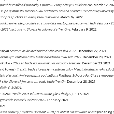
 pomôže zosúladiť poznatky s praxou, v rozpočte je 5 miliónov eur
. March 12, 20
 župa aj mmesto Trenčín budú partnermi nového projektu Trenčianskej univerzit
tor pre špičkové štúdium, vedu a inovácie
. March 16, 2022
 vďaka univerzite považuje za študentské mesto plné kreatívnych ľudí
. February 2
 2022“ sa bude na Slovensku oslavovať v Trenčíne
.
February 9, 2022
enským centrom osláv Medzinárodného roku skla 2022
.
December 22, 2021
slovenským centrom osláv Medzinárodného roku skla 2022
. December 28, 2021
k skla – 2022 sa bude na Slovensku oslavovať v Trenčíne
. December 23, 2021.
and towns):
Trenčín bude slovenským centrom osláv Medzinárodného roku skla 
via aj tradičnými vedeckými podujatiami FunGlass School a FunGlass sympózium 2
rok skla. Slovenským centrom osláv bude Trenčín
. December 28, 2021
lletin č. 3/2021.
r 2026):
Trenčín 2026 educates about glass design
. Jun 17, 2021
ganizácie v rámci Horizont 2020,
February 2021
2021
ešné príbehy projektov Horizont 2020 pre oblasť rozširovania účasti
(widening p