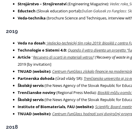
Strojárstvo – Strojírenství
(Engineering Magazine):
Vedec roka_S
Eductech
(Slovak education portal)
:
Dušan Galusek zo Funglass: Skl
Veda-technika
(brochure Science and Techniques, interview with
2019
Veda na dosah
:
Vedecko-technický tím roka 2019: Biosklá z centra 
Technologie e Sistemi 4.0:
Quando il vetro diventa un progetto “fu
Article
‘
Recupero di scarti in materiali vetrosi
’ (‘Recovery of waste in
2019 [by invitation]
TNUAD (website):
Centrum FunGlass získalo financie na modernizác
Partnerska dohoda
(Úrad vlády SR):
Trenčianska univerzita aj za
Školský servis
(the News Agency of the Slovak Republic for Educa
Trenčianske noviny
(Regional Press Media):
Biosklá môžu pomôcť
Školský servis
(the News Agency of the Slovak Republic for Educa
Institute of Biomaterials, FAU (website):
Scientific Board meeti
TNUAD (website):
Centrum FunGlass hodnotí svoj dvojročný progr
2018