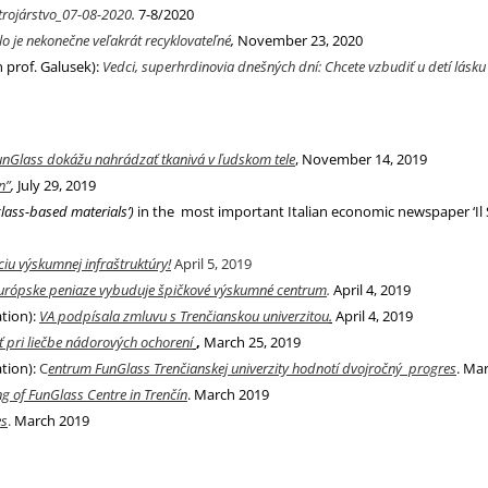
trojárstvo_07-08-2020
.
7-8/2020
o je nekonečne veľakrát recyklovateľné
,
November 23, 2020
 prof. Galusek):
Vedci, superhrdinovia dnešných dní: Chcete vzbudiť u detí lásku 
FunGlass dokážu nahrádzať tkanivá v ľudskom tele
, November 14, 2019
n”
,
July 29, 2019
 glass-based materials’)
in the most important Italian economic newspaper ‘Il So
iu výskumnej infraštruktúry!
April 5, 2019
 európske peniaze vybuduje špičkové výskumné centrum
.
April 4, 2019
tion):
VA podpísala zmluvu s Trenčianskou univerzitou
.
April 4, 2019
 pri liečbe nádorových ochorení
,
March 25, 2019
tion):
C
entrum FunGlass Trenčianskej univerzity hodnotí dvojročný progres
. Ma
ng of FunGlass Centre in Trenčín
. March 2019
es
.
March 2019