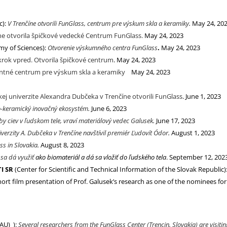
c):
V Trenčíne otvorili FunGlass, centrum pre výskum skla a keramiky
.
May 24, 20
ne otvorila špičkové vedecké Centrum FunGlass.
May 24, 2023
my of Sciences):
Otvorenie výskumného centra FunGlass
.
May 24, 2023
 krok vpred. Otvorila špičkové centrum
. May 24, 2023
lentné centrum pre výskum skla a keramiky
May 24, 2023
ej univerzite Alexandra Dubčeka v Trenčíne otvorili FunGlass
. June 1, 2023
lo-keramický inovačný ekosystém
.
June 6, 2023
y ciev v ľudskom tele, vraví materiálový vedec Galusek
.
June 17, 2023
erzity A. Dubčeka v Trenčíne navštívil premiér Ľudovít Ódor
.
August 1, 2023
ss in Slovakia
.
August 8, 2023
 sa dá využiť
ako biomateriál a dá sa vložiť do ľudského tela
. September 12, 202
TI SR
(Center for Scientific and Technical Information of the Slovak Republic)
short film presentation of Prof. Galusek’s research as one of the nominees fo
FAU) ):
Several researchers from the FunGlass Center (Trencin, Slovakia) are visitin