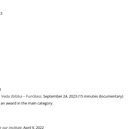
23
3
:
Veda zblízka – FunGlass
. September 24, 2023 (15 minutes documentary)
r an award in the main category.
g our Institute
. April 9, 2022